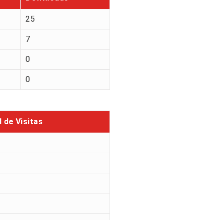
25
7
0
0
l de Visitas