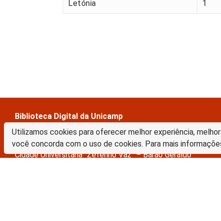
Letónia
1
Biblioteca Digital da Unicamp
Prédio da Biblioteca Central Cesar Lattes
Utilizamos cookies para oferecer melhor experiência, melhor
Rua Sérgio Buarque de Holanda, 421 – 1º piso
você concorda com o uso de cookies. Para mais informaçõe
Cidade Universitária “Zeferino Vaz” – Barão Geraldo
13083-859 – Campinas – SP – Brasil
Tel.: (19) 3521-6493
E-mail: sbubd@unicamp.br