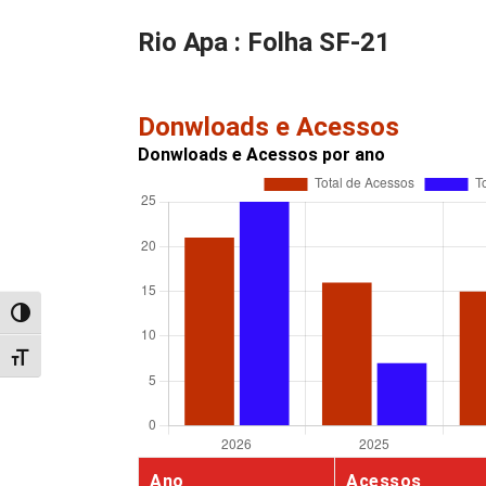
Rio Apa : Folha SF-21
Donwloads e Acessos
Donwloads e Acessos por ano
Alternar alto contraste
Alternar tamanho da fonte
Ano
Acessos