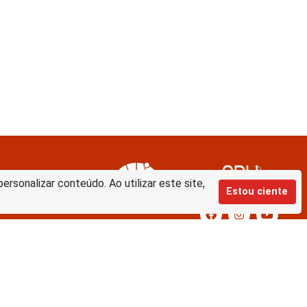
rsonalizar conteúdo. Ao utilizar este site,
Estou ciente
Equipe de desenvolvimento da nova
BD: