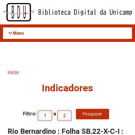
Acessar
o
conteúdo
Menu
Início
Indicadores
Filtro:
a
Rio Bernardino : Folha SB.22-X-C-I :