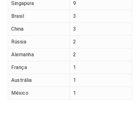
Singapura
9
Brasil
3
China
3
Rússia
2
Alemanha
2
França
1
Austrália
1
México
1