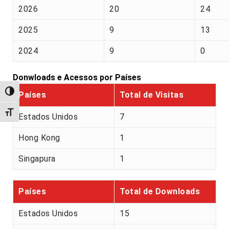
2026
20
24
2025
9
13
2024
9
0
Donwloads e Acessos por Países
Alternar alto contraste
Países
Total de Visitas
Alternar tamanho da fonte
Estados Unidos
7
Hong Kong
1
Singapura
1
Países
Total de Downloads
Estados Unidos
15