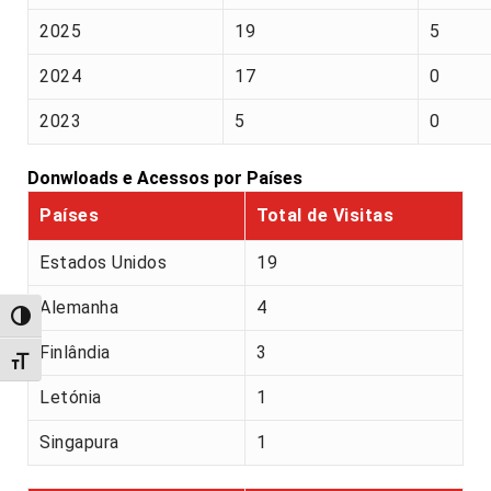
2025
19
5
2024
17
0
2023
5
0
Donwloads e Acessos por Países
Países
Total de Visitas
Estados Unidos
19
Alemanha
4
Alternar alto contraste
Finlândia
3
Alternar tamanho da fonte
Letónia
1
Singapura
1