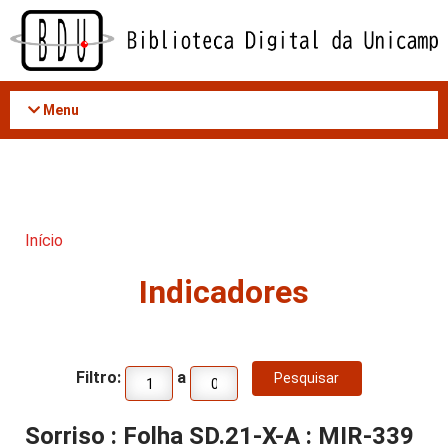
Acessar
o
conteúdo
Menu
Início
Indicadores
Filtro:
a
Sorriso : Folha SD.21-X-A : MIR-339