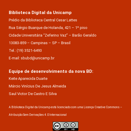
Biblioteca Digital da Unicamp
Prédio da Biblioteca Central Cesar Lattes
Rua Sérgio Buarque de Holanda, 421 – 1º piso
Cidade Universitária “Zeferino Vaz” – Barão Geraldo
13083-859 – Campinas – SP – Brasil
Tel.: (19) 3521-6493
E-mail: sbubd@unicamp.br
Equipe de desenvolvimento da nova BD:
Keite Aparecida Duarte
Márcio Vinícius De Jesus Almeida
Saul Victor De Castro E Silva
A Biblioteca Digital da Unicamp está licenciado com uma Licença Creative Commons –
Atribuição Sem Derivações 4.0 Internacional