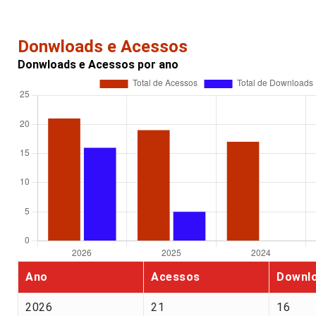
Donwloads e Acessos
Donwloads e Acessos por ano
Ano
Acessos
Downl
2026
21
16