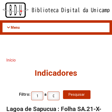
Acessar
o
conteúdo
Menu
Início
Indicadores
Filtro:
a
Lagoa de Sapucua : Folha SA.21-X-