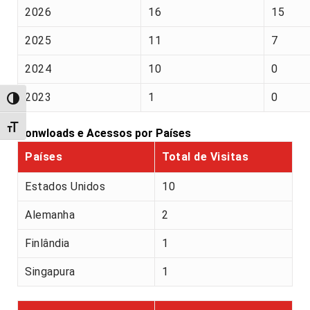
2026
16
15
2025
11
7
2024
10
0
2023
1
0
Alternar alto contraste
Alternar tamanho da fonte
Donwloads e Acessos por Países
Países
Total de Visitas
Estados Unidos
10
Alemanha
2
Finlândia
1
Singapura
1