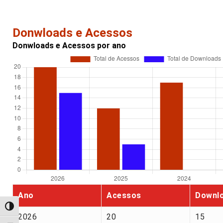
Donwloads e Acessos
Donwloads e Acessos por ano
Ano
Acessos
Downl
Alternar alto contraste
2026
20
15