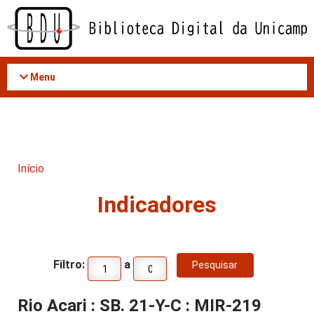
Acessar
o
conteúdo
Menu
Início
Indicadores
Filtro:
a
Rio Acari : SB. 21-Y-C : MIR-219