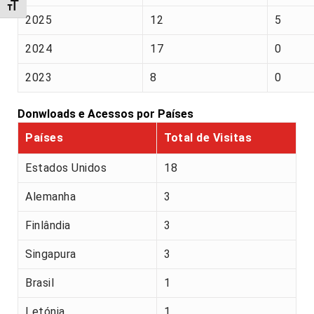
Alternar tamanho da fonte
2025
12
5
2024
17
0
2023
8
0
Donwloads e Acessos por Países
Países
Total de Visitas
Estados Unidos
18
Alemanha
3
Finlândia
3
Singapura
3
Brasil
1
Letónia
1