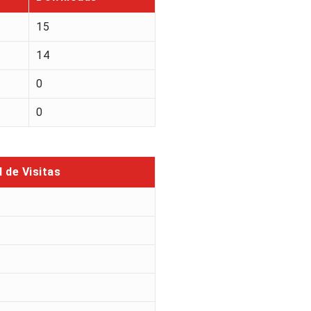
15
14
0
0
l de Visitas