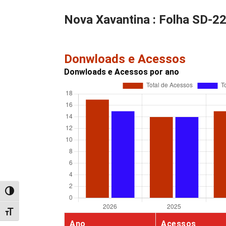
Nova Xavantina : Folha SD-2
Donwloads e Acessos
Donwloads e Acessos por ano
Alternar alto contraste
Alternar tamanho da fonte
Ano
Acessos