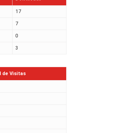
17
7
0
3
l de Visitas