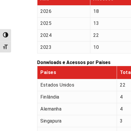
2026
18
2025
13
2024
22
Alternar alto contraste
2023
10
Alternar tamanho da fonte
Donwloads e Acessos por Países
Países
Tota
Estados Unidos
22
Finlândia
4
Alemanha
4
Singapura
3