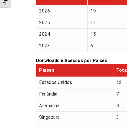
Alternar tamanho da fonte
2026
19
2025
21
2024
15
2023
6
Donwloads e Acessos por Países
Países
Tota
Estados Unidos
12
Finlândia
7
Alemanha
4
Singapura
3