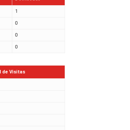
1
0
0
0
l de Visitas