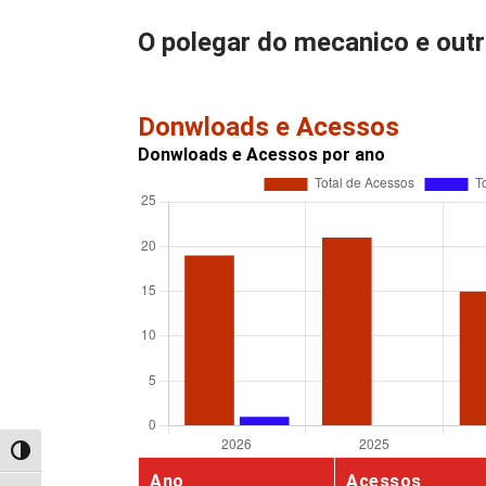
O polegar do mecanico e out
Donwloads e Acessos
Donwloads e Acessos por ano
Alternar alto contraste
Ano
Acessos