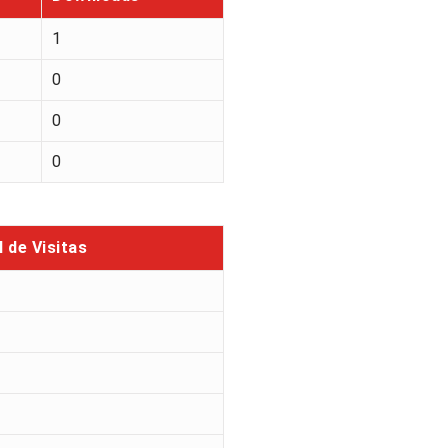
1
0
0
0
l de Visitas