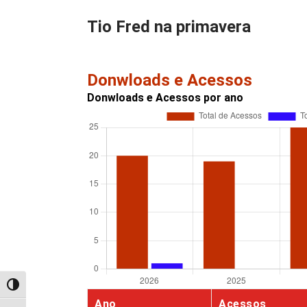
Tio Fred na primavera
Donwloads e Acessos
Donwloads e Acessos por ano
Alternar alto contraste
Ano
Acessos