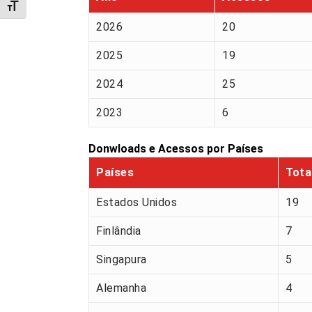
Alternar tamanho da fonte
2026
20
2025
19
2024
25
2023
6
Donwloads e Acessos por Países
Países
Tota
Estados Unidos
19
Finlândia
7
Singapura
5
Alemanha
4