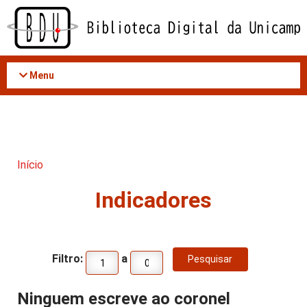
Acessar
o
conteúdo
Menu
Início
Indicadores
Filtro:
a
Ninguem escreve ao coronel