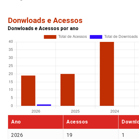
Donwloads e Acessos
Donwloads e Acessos por ano
Ano
Acessos
Downl
2026
19
1