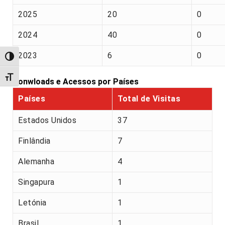
2025
20
0
2024
40
0
2023
6
0
Alternar alto contraste
Alternar tamanho da fonte
Donwloads e Acessos por Países
Países
Total de Visitas
Estados Unidos
37
Finlândia
7
Alemanha
4
Singapura
1
Letónia
1
Brasil
1