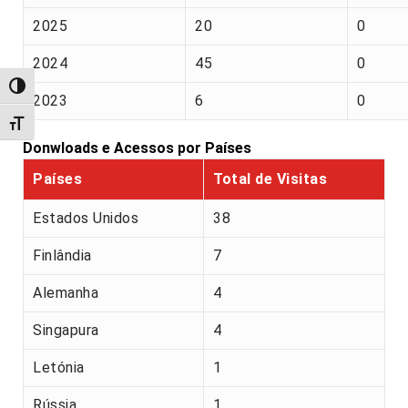
2025
20
0
2024
45
0
Alternar alto contraste
2023
6
0
Alternar tamanho da fonte
Donwloads e Acessos por Países
Países
Total de Visitas
Estados Unidos
38
Finlândia
7
Alemanha
4
Singapura
4
Letónia
1
Rússia
1