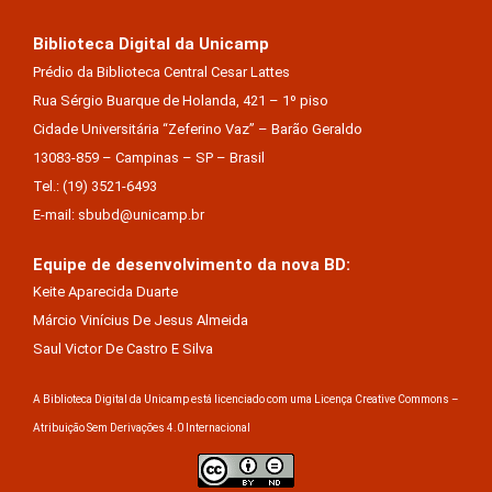
Biblioteca Digital da Unicamp
Prédio da Biblioteca Central Cesar Lattes
Rua Sérgio Buarque de Holanda, 421 – 1º piso
Cidade Universitária “Zeferino Vaz” – Barão Geraldo
13083-859 – Campinas – SP – Brasil
Tel.: (19) 3521-6493
E-mail: sbubd@unicamp.br
Equipe de desenvolvimento da nova BD:
Keite Aparecida Duarte
Márcio Vinícius De Jesus Almeida
Saul Victor De Castro E Silva
A Biblioteca Digital da Unicamp está licenciado com uma Licença Creative Commons –
Atribuição Sem Derivações 4.0 Internacional