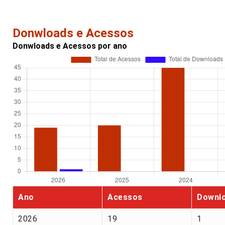
Donwloads e Acessos
Donwloads e Acessos por ano
Ano
Acessos
Downl
2026
19
1