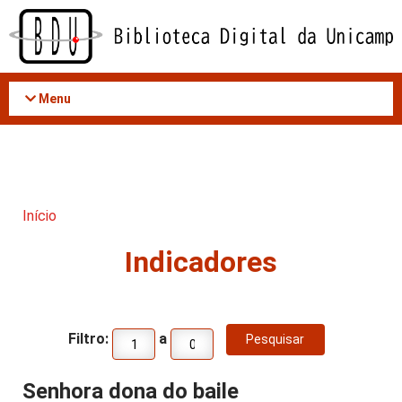
Acessar
o
conteúdo
Menu
Início
Indicadores
Filtro:
a
Senhora dona do baile