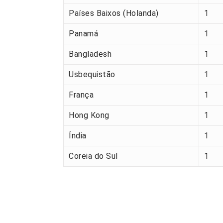
Países Baixos (Holanda)
1
Panamá
1
Bangladesh
1
Usbequistão
1
França
1
Hong Kong
1
Índia
1
Coreia do Sul
1