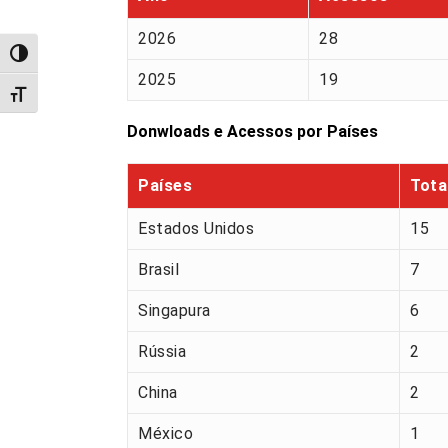
2026
28
Alternar alto contraste
2025
19
Alternar tamanho da fonte
Donwloads e Acessos por Países
Países
Tota
Estados Unidos
15
Brasil
7
Singapura
6
Rússia
2
China
2
México
1