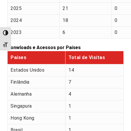
2025
21
0
2024
18
0
2023
6
0
Alternar alto contraste
Alternar tamanho da fonte
Donwloads e Acessos por Países
Países
Total de Visitas
Estados Unidos
14
Finlândia
7
Alemanha
4
Singapura
1
Hong Kong
1
Brasil
1