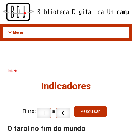
Acessar
o
conteúdo
Menu
Início
Indicadores
Filtro:
a
O farol no fim do mundo