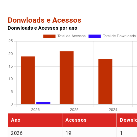
Donwloads e Acessos
Donwloads e Acessos por ano
Ano
Acessos
Downl
2026
19
1