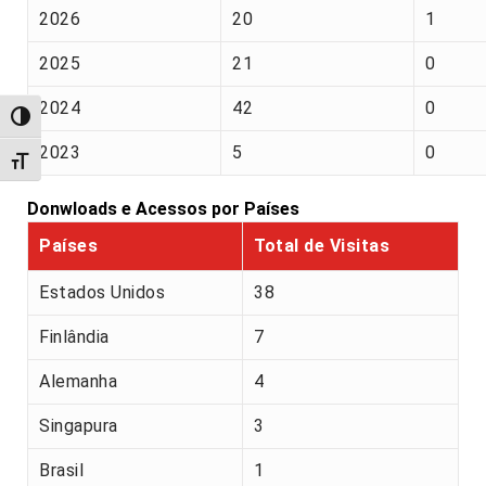
2026
20
1
2025
21
0
2024
42
0
Alternar alto contraste
2023
5
0
Alternar tamanho da fonte
Donwloads e Acessos por Países
Países
Total de Visitas
Estados Unidos
38
Finlândia
7
Alemanha
4
Singapura
3
Brasil
1