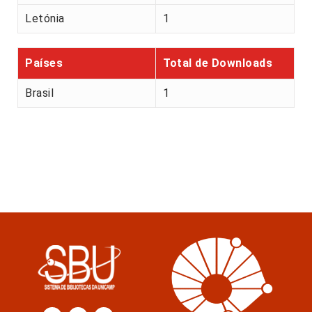
Letónia
1
Países
Total de Downloads
Brasil
1