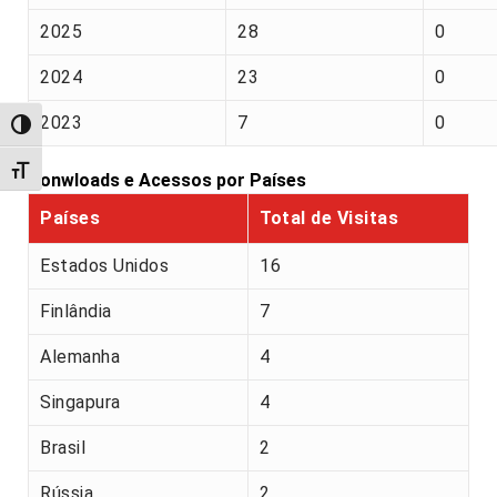
2025
28
0
2024
23
0
2023
7
0
Alternar alto contraste
Alternar tamanho da fonte
Donwloads e Acessos por Países
Países
Total de Visitas
Estados Unidos
16
Finlândia
7
Alemanha
4
Singapura
4
Brasil
2
Rússia
2