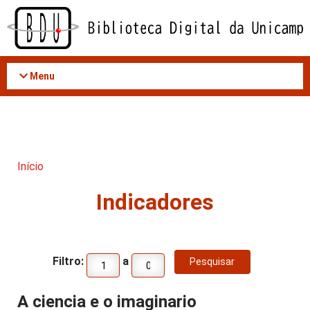
Acessar
o
conteúdo
Menu
Início
Indicadores
Filtro:
a
A ciencia e o imaginario