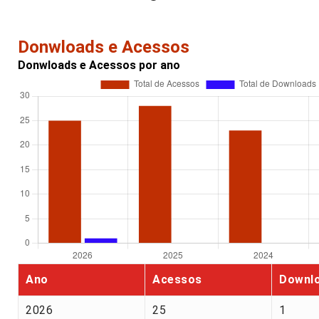
Donwloads e Acessos
Donwloads e Acessos por ano
Ano
Acessos
Downl
2026
25
1