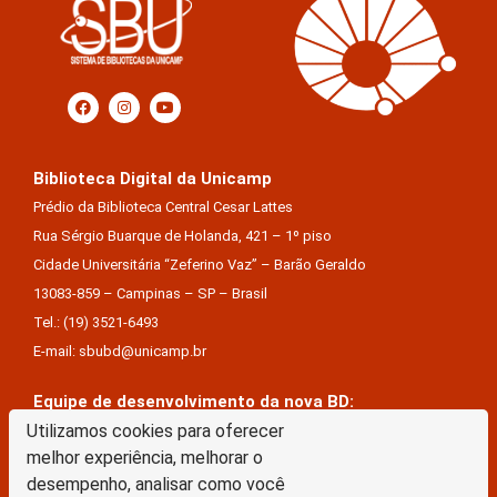
Biblioteca Digital da Unicamp
Prédio da Biblioteca Central Cesar Lattes
Rua Sérgio Buarque de Holanda, 421 – 1º piso
Cidade Universitária “Zeferino Vaz” – Barão Geraldo
13083-859 – Campinas – SP – Brasil
Tel.: (19) 3521-6493
E-mail: sbubd@unicamp.br
Equipe de desenvolvimento da nova BD:
Keite Aparecida Duarte
Utilizamos cookies para oferecer
melhor experiência, melhorar o
Márcio Vinícius De Jesus Almeida
desempenho, analisar como você
Saul Victor De Castro E Silva