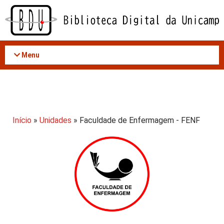
Acessar
o
conteúdo
Menu
Início
»
Unidades
» Faculdade de Enfermagem - FENF