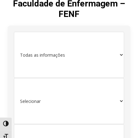
Faculdade de Enfermagem –
FENF
Alternar alto contraste
Alternar tamanho da fonte