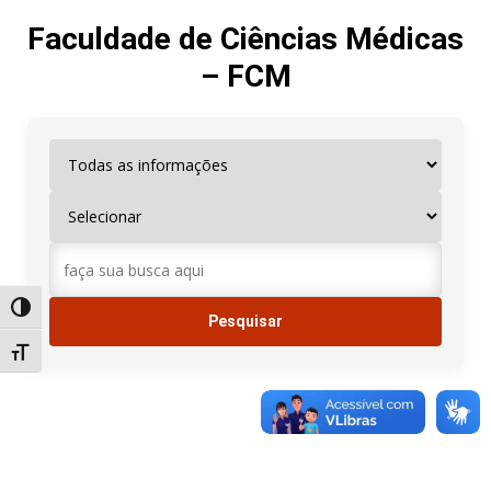
Faculdade de Ciências Médicas
– FCM
Alternar alto contraste
Alternar tamanho da fonte