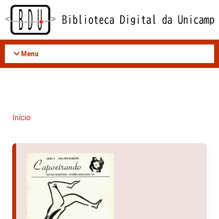
Acessar
o
conteúdo
Menu
Início