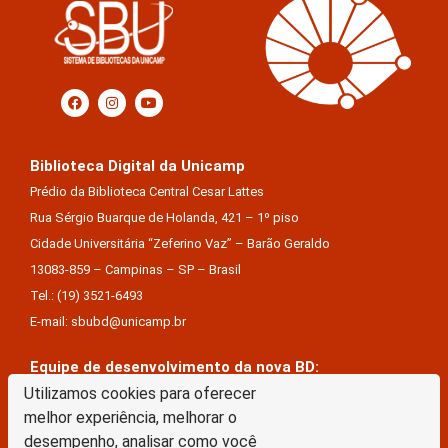
Biblioteca Digital da Unicamp
Prédio da Biblioteca Central Cesar Lattes
Rua Sérgio Buarque de Holanda, 421 – 1º piso
Cidade Universitária “Zeferino Vaz” – Barão Geraldo
13083-859 – Campinas – SP – Brasil
Tel.: (19) 3521-6493
E-mail: sbubd@unicamp.br
Equipe de desenvolvimento da nova BD:
Utilizamos cookies para oferecer
Keite Aparecida Duarte
melhor experiência, melhorar o
Márcio Vinícius De Jesus Almeida
desempenho, analisar como você
Saul Victor De Castro E Silva