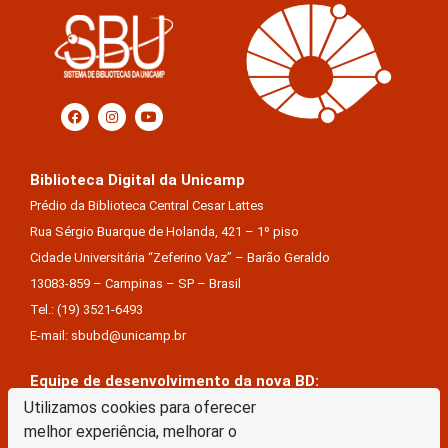
Biblioteca Digital da Unicamp
Prédio da Biblioteca Central Cesar Lattes
Rua Sérgio Buarque de Holanda, 421 – 1º piso
Cidade Universitária “Zeferino Vaz” – Barão Geraldo
13083-859 – Campinas – SP – Brasil
Tel.: (19) 3521-6493
E-mail: sbubd@unicamp.br
Equipe de desenvolvimento da nova BD:
Utilizamos cookies para oferecer
Keite Aparecida Duarte
melhor experiência, melhorar o
Márcio Vinícius De Jesus Almeida