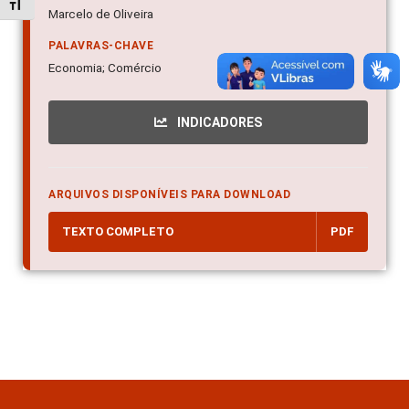
Alternar tamanho da fonte
Marcelo de Oliveira
PALAVRAS-CHAVE
Economia; Comércio
INDICADORES
ARQUIVOS DISPONÍVEIS PARA DOWNLOAD
TEXTO COMPLETO
PDF