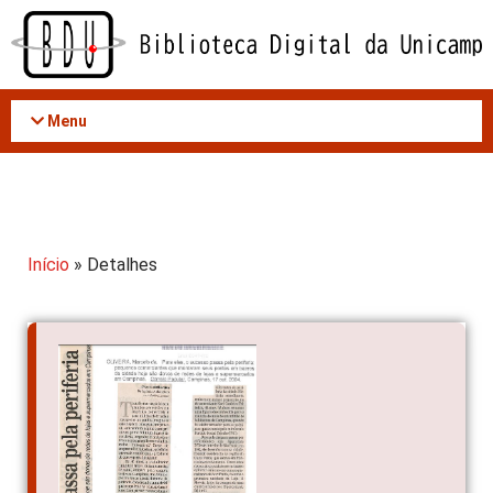
Acessar
o
conteúdo
Menu
Início
» Detalhes