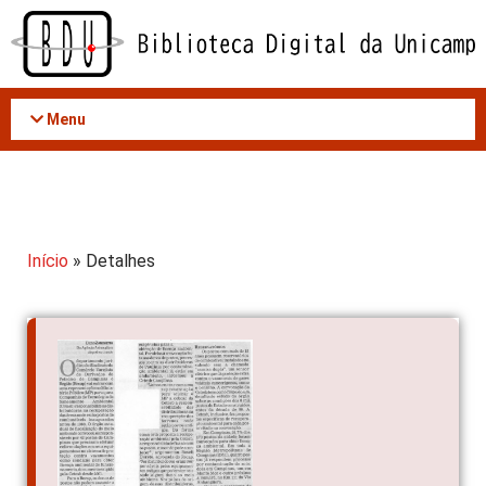
Acessar
o
conteúdo
Menu
Início
» Detalhes