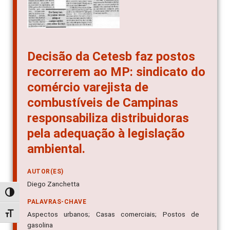
Decisão da Cetesb faz postos
recorrerem ao MP: sindicato do
comércio varejista de
combustíveis de Campinas
responsabiliza distribuidoras
pela adequação à legislação
ambiental.
AUTOR(ES)
Diego Zanchetta
Alternar alto contraste
PALAVRAS-CHAVE
Aspectos urbanos; Casas comerciais; Postos de
Alternar tamanho da fonte
gasolina