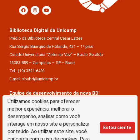
Biblioteca Digital da Unicamp
Prédio da Biblioteca Central Cesar Lattes
Rua Sérgio Buarque de Holanda, 421 – 1º piso
Cidade Universitária “Zeferino Vaz” – Barão Geraldo
13083-859 – Campinas – SP – Brasil
Tel.: (19) 3521-6493
E-mail: sbubd@unicamp.br
Equipe de desenvolvimento da nova BD:
Keite Aparecida Duarte
Utilizamos cookies para oferecer
melhor experiência, melhorar o
Márcio Vinícius De Jesus Almeida
desempenho, analisar como você
Saul Victor De Castro E Silva
interage em nosso site e personalizar
Estou ciente
conteúdo. Ao utilizar este site, você
A Biblioteca Digital da Unicamp está licenciado com uma Licença Creative Commons –
concorda com o uso de cookies. Para
Atribuição Sem Derivações 4.0 Internacional