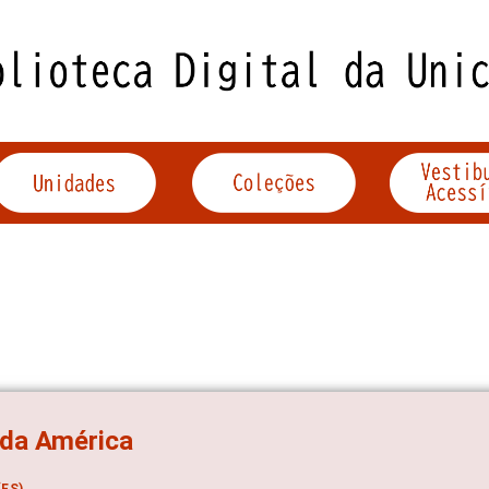
 da América
ES)