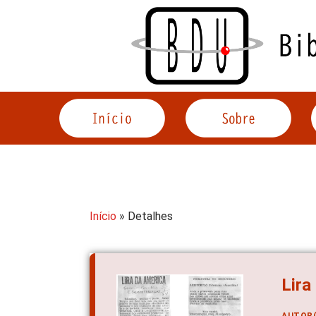
Acessar
o
conteúdo
Início
» Detalhes
Lira
AUTOR(