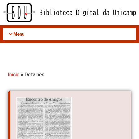
Acessar
o
conteúdo
Menu
Início
» Detalhes