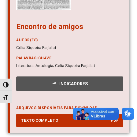
Encontro de amigos
AUTOR(ES)
Célia Siqueira Farjallat
PALAVRAS-CHAVE
Literatura; Antologia; Célia Siqueira Farjallat
INDICADORES
Alternar alto contraste
Alternar tamanho da fonte
ARQUIVOS DISPONÍVEIS PARA DOWNLOAD
TEXTO COMPLETO
PDF