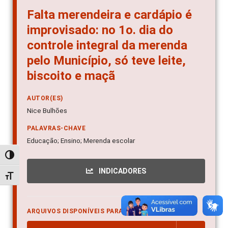
Falta merendeira e cardápio é
improvisado: no 1o. dia do
controle integral da merenda
pelo Município, só teve leite,
biscoito e maçã
AUTOR(ES)
Nice Bulhões
PALAVRAS-CHAVE
Educação; Ensino; Merenda escolar
Alternar alto contraste
INDICADORES
Alternar tamanho da fonte
ARQUIVOS DISPONÍVEIS PARA DOWNLOAD