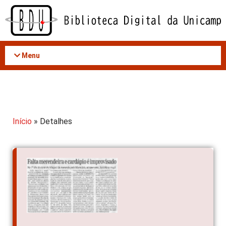
Acessar
o
conteúdo
Menu
Início
» Detalhes