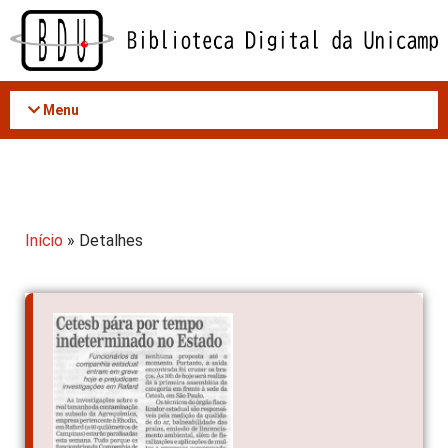
Acessar
o
conteúdo
Menu
Início
» Detalhes