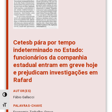
Cetesb pára por tempo
indeterminado no Estado:
funcionários da companhia
estadual entram em greve hoje
e prejudicam investigações em
Rafard
AUTOR(ES)
Alternar alto contraste
Fábio Gallacci
Alternar tamanho da fonte
PALAVRAS-CHAVE
Economia; Trabalho; Greve