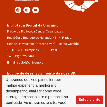
Biblioteca Digital da Unicamp
Prédio da Biblioteca Central Cesar Lattes
Rua Sérgio Buarque de Holanda, 421 – 1º piso
Cidade Universitária “Zeferino Vaz” – Barão Geraldo
13083-859 – Campinas – SP – Brasil
Tel.: (19) 3521-6493
E-mail: sbubd@unicamp.br
Equipe de desenvolvimento da nova BD:
Keite Aparecida Duarte
Utilizamos cookies para oferecer
melhor experiência, melhorar o
Márcio Vinícius De Jesus Almeida
desempenho, analisar como você
Saul Victor De Castro E Silva
interage em nosso site e personalizar
Estou ciente
conteúdo. Ao utilizar este site, você
A Biblioteca Digital da Unicamp está licenciado com uma Licença Creative Commons –