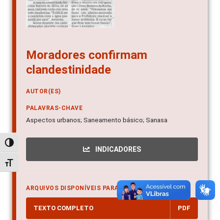
Moradores confirmam
clandestinidade
AUTOR(ES)
PALAVRAS-CHAVE
Aspectos urbanos; Saneamento básico; Sanasa
Alternar alto contraste
INDICADORES
Alternar tamanho da fonte
ARQUIVOS DISPONÍVEIS PARA DOWNLOAD
TEXTO COMPLETO
PDF