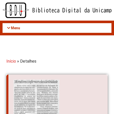
Acessar
o
conteúdo
Menu
Início
» Detalhes