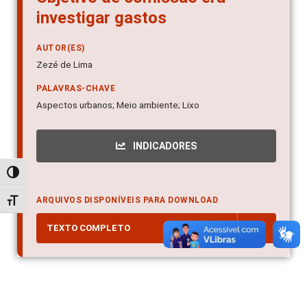
investigar gastos
AUTOR(ES)
Zezé de Lima
PALAVRAS-CHAVE
Aspectos urbanos; Meio ambiente; Lixo
INDICADORES
Alternar alto contraste
ARQUIVOS DISPONÍVEIS PARA DOWNLOAD
Alternar tamanho da fonte
TEXTO COMPLETO
PDF