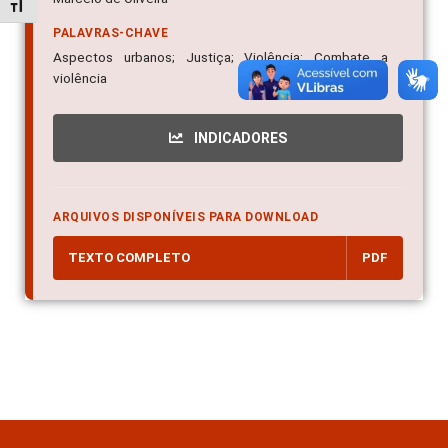
Alternar tamanho da fonte
PALAVRAS-CHAVE
Aspectos urbanos; Justiça; Violência; Combate a
violência
INDICADORES
ARQUIVOS DISPONÍVEIS PARA DOWNLOAD
TEXTO COMPLETO
PDF