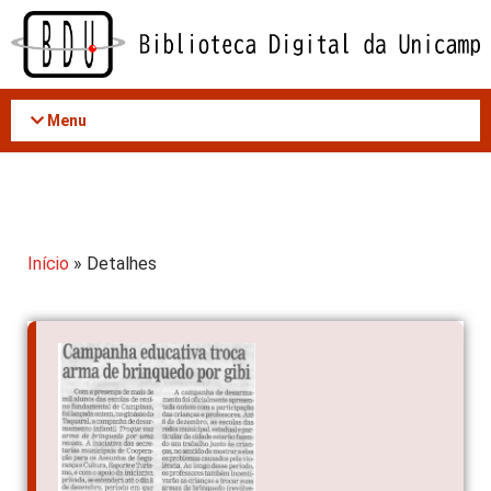
Acessar
o
conteúdo
Menu
Início
» Detalhes