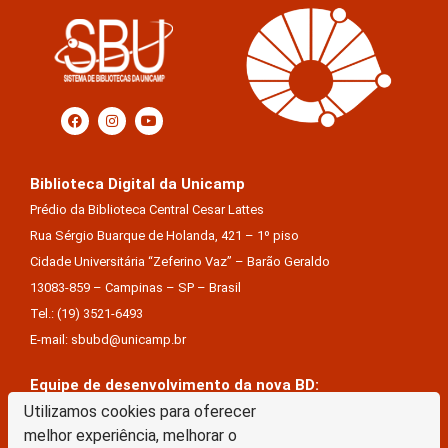
Biblioteca Digital da Unicamp
Prédio da Biblioteca Central Cesar Lattes
Rua Sérgio Buarque de Holanda, 421 – 1º piso
Cidade Universitária “Zeferino Vaz” – Barão Geraldo
13083-859 – Campinas – SP – Brasil
Tel.: (19) 3521-6493
E-mail: sbubd@unicamp.br
Equipe de desenvolvimento da nova BD:
Utilizamos cookies para oferecer
Keite Aparecida Duarte
melhor experiência, melhorar o
Márcio Vinícius De Jesus Almeida