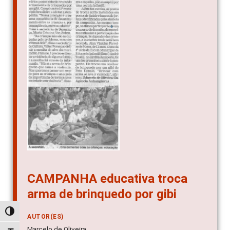
CAMPANHA educativa troca
arma de brinquedo por gibi
Alternar alto contraste
AUTOR(ES)
Marcelo de Oliveira