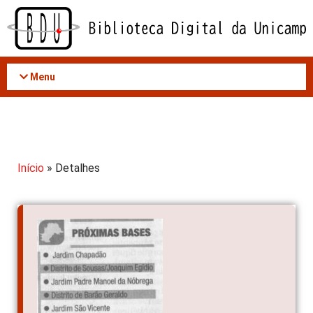
Acessar
o
conteúdo
Menu
Início
» Detalhes