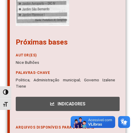
Próximas bases
AUTOR(ES)
Nice Bulhões
PALAVRAS-CHAVE
Politica; Administração municipal; Governo Izalene
Tiene
Alternar alto contraste
INDICADORES
Alternar tamanho da fonte
ARQUIVOS DISPONÍVEIS PARA DOWNLOAD