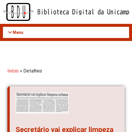
Acessar
o
conteúdo
Menu
Início
» Detalhes
Secretário vai explicar limpeza