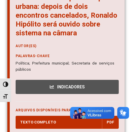
urbana: depois de dois
encontros cancelados, Ronaldo
Hipólito será ouvido sobre
sistema na câmara
AUTOR(ES)
PALAVRAS-CHAVE
Política; Prefeitura municipal; Secretaria de serviços
públicos
Alternar alto contraste
INDICADORES
Alternar tamanho da fonte
ARQUIVOS DISPONÍVEIS PARA DOWNLOAD
TEXTO COMPLETO
PDF