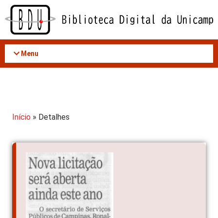
Acessar
o
conteúdo
Menu
Início
» Detalhes