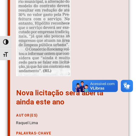
Alternar alto contraste
Alternar tamanho da fonte
Nova licitação será aberta
ainda este ano
AUTOR(ES)
Raquel Lima
PALAVRAS-CHAVE