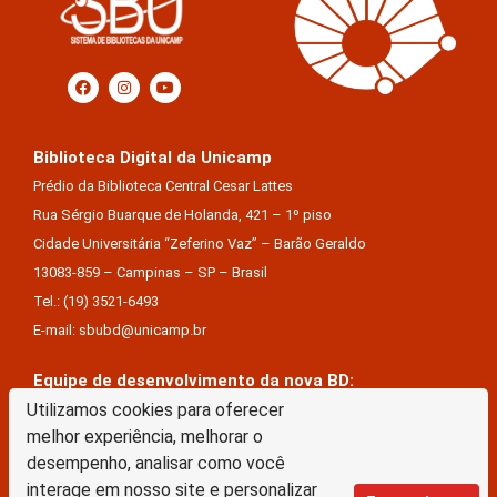
Biblioteca Digital da Unicamp
Prédio da Biblioteca Central Cesar Lattes
Rua Sérgio Buarque de Holanda, 421 – 1º piso
Cidade Universitária “Zeferino Vaz” – Barão Geraldo
13083-859 – Campinas – SP – Brasil
Tel.: (19) 3521-6493
E-mail: sbubd@unicamp.br
Equipe de desenvolvimento da nova BD:
Utilizamos cookies para oferecer
Keite Aparecida Duarte
melhor experiência, melhorar o
Márcio Vinícius De Jesus Almeida
desempenho, analisar como você
Saul Victor De Castro E Silva
interage em nosso site e personalizar