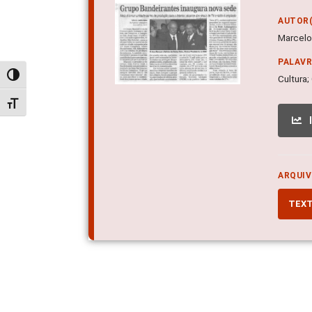
AUTOR(
Marcelo 
PALAV
Alternar alto contraste
Cultura
Alternar tamanho da fonte
ARQUIV
TEX