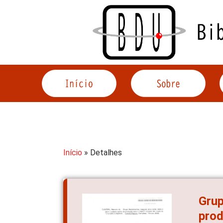
Acessar
o
conteúdo
Início
» Detalhes
Grup
prod