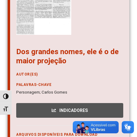
Dos grandes nomes, ele é o de
maior projeção
AUTOR(ES)
PALAVRAS-CHAVE
Personagem; Carlos Gomes
Alternar alto contraste
Alternar tamanho da fonte
INDICADORES
ARQUIVOS DISPONÍVEIS PARA DOWNLOAD