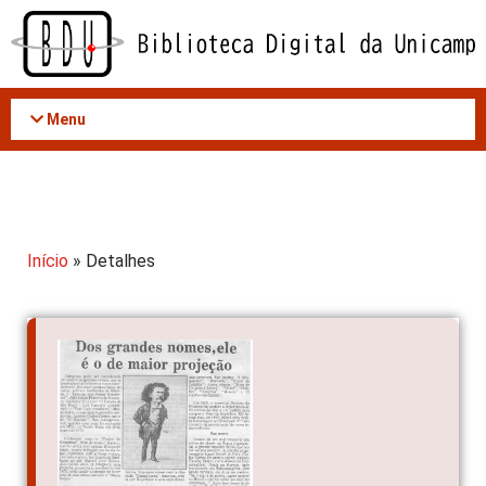
Acessar
o
conteúdo
Menu
Início
» Detalhes