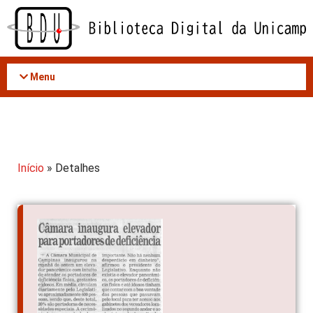
Acessar
o
conteúdo
Menu
Início
» Detalhes