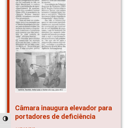
Câmara inaugura elevador para
portadores de deficiência
Alternar alto contraste