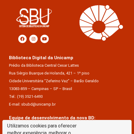
Biblioteca Digital da Unicamp
Prédio da Biblioteca Central Cesar Lattes
Rua Sérgio Buarque de Holanda, 421 – 1º piso
Cidade Universitária “Zeferino Vaz” – Barão Geraldo
13083-859 – Campinas – SP – Brasil
Tel.: (19) 3521-6493
E-mail: sbubd@unicamp.br
Equipe de desenvolvimento da nova BD:
Utilizamos cookies para oferecer
Keite Aparecida Duarte
melhor experiência, melhorar o
Márcio Vinícius De Jesus Almeida