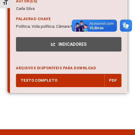
AUTOR(ES)
Alternar tamanho da fonte
Carla Silva
PALAVRAS-CHAVE
Política; Vida política; Câmara Municipal de Campinas
INDICADORES
ARQUIVOS DISPONÍVEIS PARA DOWNLOAD
TEXTO COMPLETO
PDF