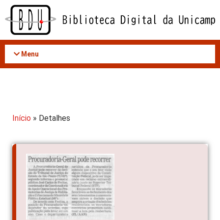
Acessar
o
conteúdo
Menu
Início
» Detalhes