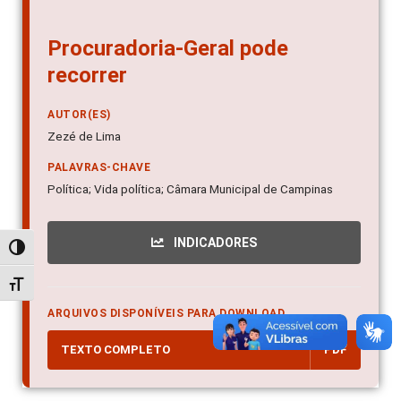
Procuradoria-Geral pode
recorrer
AUTOR(ES)
Zezé de Lima
PALAVRAS-CHAVE
Política; Vida política; Câmara Municipal de Campinas
INDICADORES
Alternar alto contraste
Alternar tamanho da fonte
ARQUIVOS DISPONÍVEIS PARA DOWNLOAD
TEXTO COMPLETO
PDF