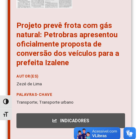
Projeto prevê frota com gás
natural: Petrobras apresentou
oficialmente proposta de
conversão dos veículos para a
prefeita Izalene
AUTOR(ES)
Zezé de Lima
PALAVRAS-CHAVE
Transporte; Transporte urbano
Alternar alto contraste
Alternar tamanho da fonte
INDICADORES