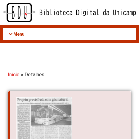
Acessar
o
conteúdo
Menu
Início
» Detalhes