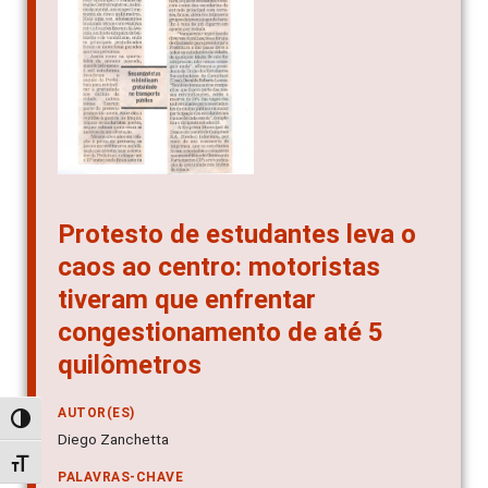
Protesto de estudantes leva o
caos ao centro: motoristas
tiveram que enfrentar
congestionamento de até 5
quilômetros
AUTOR(ES)
Alternar alto contraste
Diego Zanchetta
Alternar tamanho da fonte
PALAVRAS-CHAVE