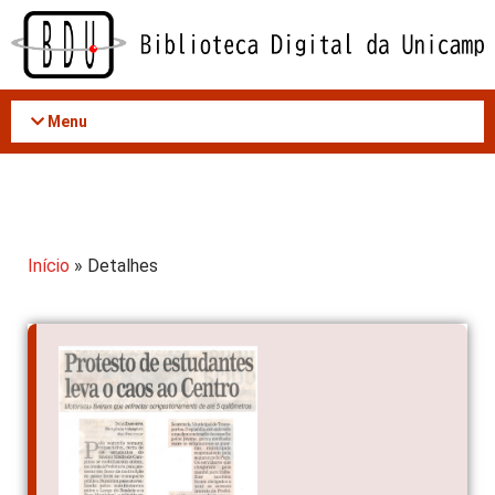
Acessar
o
conteúdo
Menu
Início
» Detalhes