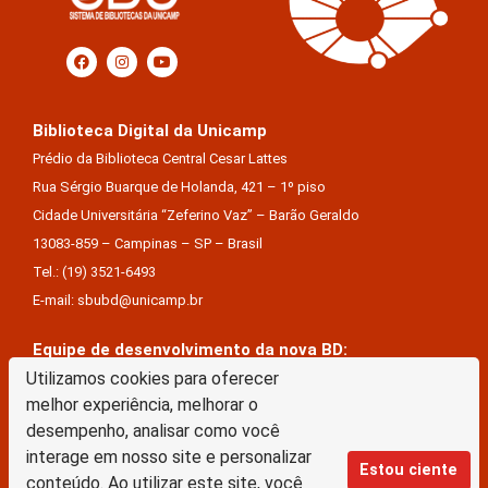
Biblioteca Digital da Unicamp
Prédio da Biblioteca Central Cesar Lattes
Rua Sérgio Buarque de Holanda, 421 – 1º piso
Cidade Universitária “Zeferino Vaz” – Barão Geraldo
13083-859 – Campinas – SP – Brasil
Tel.: (19) 3521-6493
E-mail: sbubd@unicamp.br
Equipe de desenvolvimento da nova BD:
Utilizamos cookies para oferecer
Keite Aparecida Duarte
melhor experiência, melhorar o
Márcio Vinícius De Jesus Almeida
desempenho, analisar como você
Saul Victor De Castro E Silva
interage em nosso site e personalizar
Estou ciente
conteúdo. Ao utilizar este site, você
A Biblioteca Digital da Unicamp está licenciado com uma Licença Creative Commons –