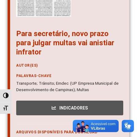
Para secretário, novo prazo
para julgar multas vai anistiar
infrator
AUTOR(ES)
PALAVRAS-CHAVE
Transporte; Trânsito; Emdec (UP Empresa Municipal de
Desenvolvimento de Campinas); Multas
Alternar alto contraste
INDICADORES
Alternar tamanho da fonte
ARQUIVOS DISPONÍVEIS PARA DOWNLOAD