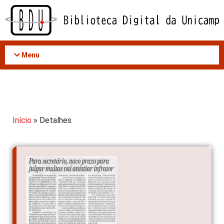
Acessar
o
conteúdo
Menu
Início
» Detalhes