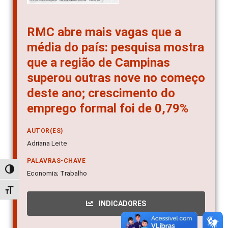
RMC abre mais vagas que a
média do país: pesquisa mostra
que a região de Campinas
superou outras nove no começo
deste ano; crescimento do
emprego formal foi de 0,79%
AUTOR(ES)
Adriana Leite
PALAVRAS-CHAVE
Alternar alto contraste
Economia; Trabalho
Alternar tamanho da fonte
INDICADORES