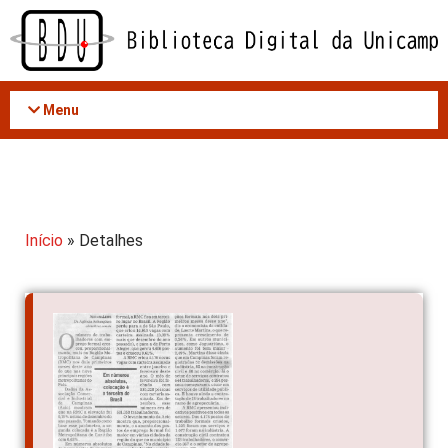
Acessar
o
conteúdo
Menu
Início
» Detalhes