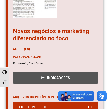
Novos negócios e marketing
diferenciado no foco
AUTOR(ES)
PALAVRAS-CHAVE
Economia; Comércio
Alternar alto contraste
INDICADORES
Alternar tamanho da fonte
ARQUIVOS DISPONÍVEIS PARA DOWNLOAD
TEXTO COMPLETO
PDF