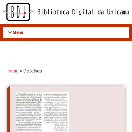
Acessar
o
conteúdo
Menu
Início
» Detalhes