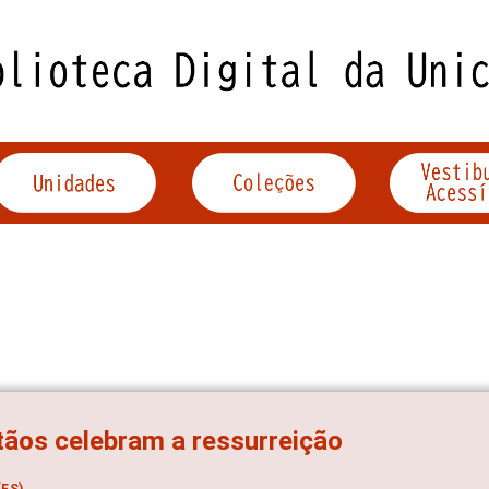
tãos celebram a ressurreição
ES)