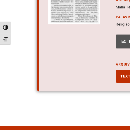
Maria T
PALAV
Religião
Alternar alto contraste
Alternar tamanho da fonte
ARQUIV
TEX