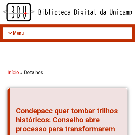
Acessar
o
conteúdo
Menu
Início
» Detalhes
Condepacc quer tombar trilhos
históricos: Conselho abre
processo para transformarem