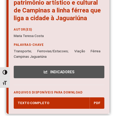
patrimônio artístico e cultural
de Campinas a linha férrea que
liga a cidade à Jaguariúna
AUTOR(ES)
Maria Teresa Costa
PALAVRAS-CHAVE
Transporte; Ferrovias/Estacoes; Viação Férrea
Campinas Jaguariúna
INDICADORES
Alternar alto contraste
Alternar tamanho da fonte
ARQUIVOS DISPONÍVEIS PARA DOWNLOAD
TEXTO COMPLETO
PDF