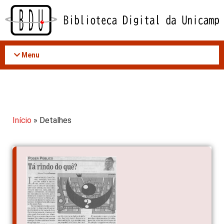
Acessar
o
conteúdo
Menu
Início
» Detalhes