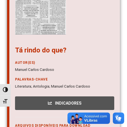
Tá rindo do que?
AUTOR(ES)
Manuel Carlos Cardoso
PALAVRAS-CHAVE
Literatura; Antologia; Manuel Carlos Cardoso
Alternar alto contraste
Alternar tamanho da fonte
INDICADORES
ARQUIVOS DISPONÍVEIS PARA DOWNLOAD