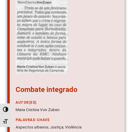
Combate integrado
AUTOR(ES)
Maria Cristina Von Zuben
Alternar alto contraste
PALAVRAS-CHAVE
Alternar tamanho da fonte
Aspectos urbanos; Justiça; Violência