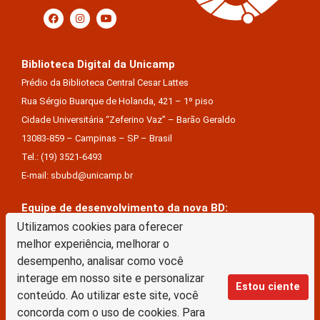
Biblioteca Digital da Unicamp
Prédio da Biblioteca Central Cesar Lattes
Rua Sérgio Buarque de Holanda, 421 – 1º piso
Cidade Universitária “Zeferino Vaz” – Barão Geraldo
13083-859 – Campinas – SP – Brasil
Tel.: (19) 3521-6493
E-mail: sbubd@unicamp.br
Equipe de desenvolvimento da nova BD:
Keite Aparecida Duarte
Utilizamos cookies para oferecer
melhor experiência, melhorar o
Márcio Vinícius De Jesus Almeida
desempenho, analisar como você
Saul Victor De Castro E Silva
interage em nosso site e personalizar
Estou ciente
conteúdo. Ao utilizar este site, você
A Biblioteca Digital da Unicamp está licenciado com uma Licença Creative Commons –
concorda com o uso de cookies. Para
Atribuição Sem Derivações 4.0 Internacional