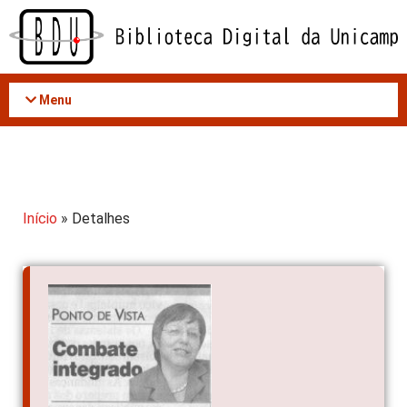
Acessar
o
conteúdo
Menu
Início
» Detalhes