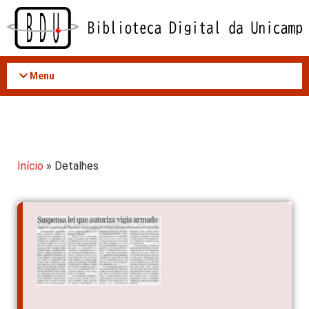
Acessar
o
conteúdo
Menu
Início
» Detalhes