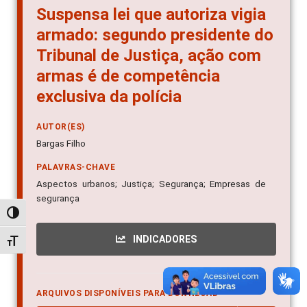
Suspensa lei que autoriza vigia
armado: segundo presidente do
Tribunal de Justiça, ação com
armas é de competência
exclusiva da polícia
AUTOR(ES)
Bargas Filho
PALAVRAS-CHAVE
Aspectos urbanos; Justiça; Segurança; Empresas de
segurança
Alternar alto contraste
INDICADORES
Alternar tamanho da fonte
ARQUIVOS DISPONÍVEIS PARA DOWNLOAD