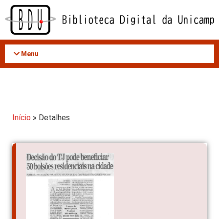
Acessar
o
conteúdo
Menu
Início
» Detalhes