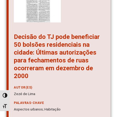
Decisão do TJ pode beneficiar
50 bolsões residenciais na
cidade: Últimas autorizações
para fechamentos de ruas
ocorreram em dezembro de
2000
AUTOR(ES)
Zezé de Lima
Alternar alto contraste
PALAVRAS-CHAVE
Alternar tamanho da fonte
Aspectos urbanos; Habitação