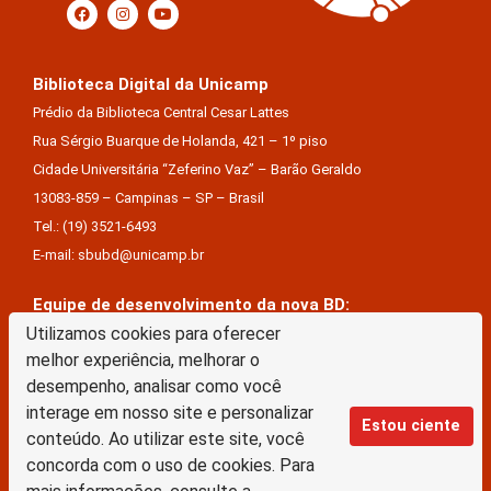
Biblioteca Digital da Unicamp
Prédio da Biblioteca Central Cesar Lattes
Rua Sérgio Buarque de Holanda, 421 – 1º piso
Cidade Universitária “Zeferino Vaz” – Barão Geraldo
13083-859 – Campinas – SP – Brasil
Tel.: (19) 3521-6493
E-mail: sbubd@unicamp.br
Equipe de desenvolvimento da nova BD:
Keite Aparecida Duarte
Utilizamos cookies para oferecer
melhor experiência, melhorar o
Márcio Vinícius De Jesus Almeida
desempenho, analisar como você
Saul Victor De Castro E Silva
interage em nosso site e personalizar
Estou ciente
conteúdo. Ao utilizar este site, você
A Biblioteca Digital da Unicamp está licenciado com uma Licença Creative Commons –
concorda com o uso de cookies. Para
Atribuição Sem Derivações 4.0 Internacional