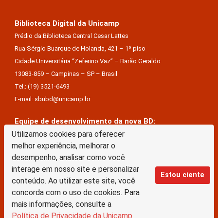
Biblioteca Digital da Unicamp
Prédio da Biblioteca Central Cesar Lattes
Rua Sérgio Buarque de Holanda, 421 – 1º piso
Cidade Universitária “Zeferino Vaz” – Barão Geraldo
13083-859 – Campinas – SP – Brasil
Tel.: (19) 3521-6493
E-mail: sbubd@unicamp.br
Equipe de desenvolvimento da nova BD:
Utilizamos cookies para oferecer
Keite Aparecida Duarte
melhor experiência, melhorar o
Márcio Vinícius De Jesus Almeida
desempenho, analisar como você
Saul Victor De Castro E Silva
interage em nosso site e personalizar
Estou ciente
conteúdo. Ao utilizar este site, você
A Biblioteca Digital da Unicamp está licenciado com uma Licença Creative Commons –
concorda com o uso de cookies. Para
Atribuição Sem Derivações 4.0 Internacional
mais informações, consulte a
Política de Privacidade da Unicamp