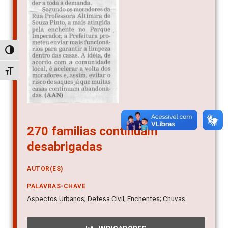
Alternar alto contraste
Alternar tamanho da fonte
270 familias continuam
desabrigadas
AUTOR(ES)
PALAVRAS-CHAVE
Aspectos Urbanos; Defesa Civil; Enchentes; Chuvas