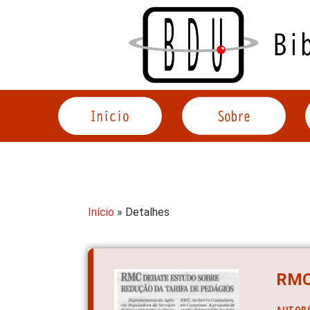
Acessar
o
conteúdo
Início
» Detalhes
RMC 
AUTOR(