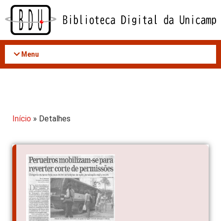
Acessar
o
conteúdo
Menu
Início
» Detalhes