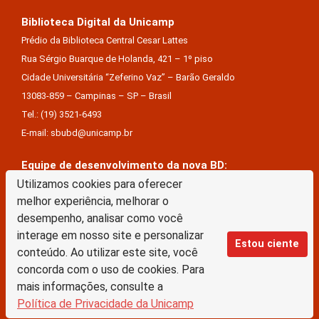
Biblioteca Digital da Unicamp
Prédio da Biblioteca Central Cesar Lattes
Rua Sérgio Buarque de Holanda, 421 – 1º piso
Cidade Universitária “Zeferino Vaz” – Barão Geraldo
13083-859 – Campinas – SP – Brasil
Tel.: (19) 3521-6493
E-mail: sbubd@unicamp.br
Equipe de desenvolvimento da nova BD:
Utilizamos cookies para oferecer
Keite Aparecida Duarte
melhor experiência, melhorar o
Márcio Vinícius De Jesus Almeida
desempenho, analisar como você
Saul Victor De Castro E Silva
interage em nosso site e personalizar
Estou ciente
conteúdo. Ao utilizar este site, você
A Biblioteca Digital da Unicamp está licenciado com uma Licença Creative Commons –
concorda com o uso de cookies. Para
Atribuição Sem Derivações 4.0 Internacional
mais informações, consulte a
Política de Privacidade da Unicamp