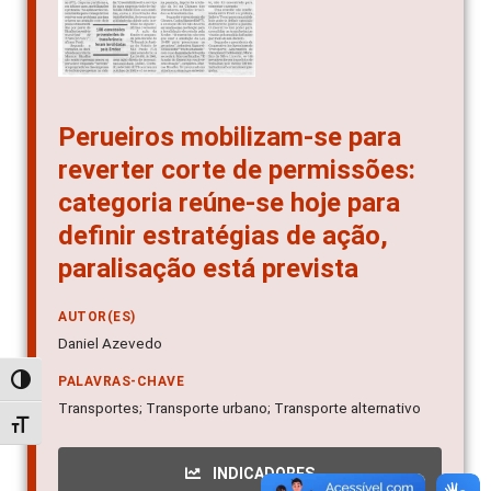
Perueiros mobilizam-se para
reverter corte de permissões:
categoria reúne-se hoje para
definir estratégias de ação,
paralisação está prevista
AUTOR(ES)
Daniel Azevedo
Alternar alto contraste
PALAVRAS-CHAVE
Transportes; Transporte urbano; Transporte alternativo
Alternar tamanho da fonte
INDICADORES