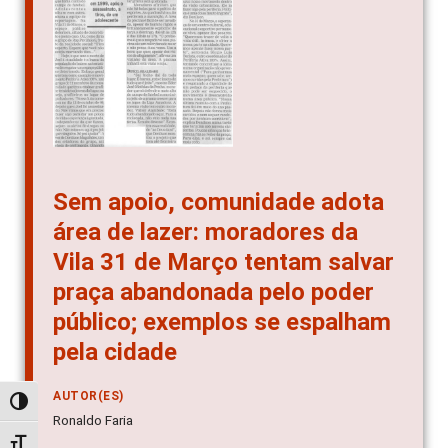
Sem apoio, comunidade adota
área de lazer: moradores da
Vila 31 de Março tentam salvar
praça abandonada pelo poder
público; exemplos se espalham
pela cidade
AUTOR(ES)
Alternar alto contraste
Ronaldo Faria
Alternar tamanho da fonte