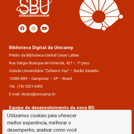
Biblioteca Digital da Unicamp
Prédio da Biblioteca Central Cesar Lattes
Rua Sérgio Buarque de Holanda, 421 – 1º piso
Cidade Universitária “Zeferino Vaz” – Barão Geraldo
13083-859 – Campinas – SP – Brasil
Tel.: (19) 3521-6493
E-mail: sbubd@unicamp.br
Equipe de desenvolvimento da nova BD:
Keite Aparecida Duarte
Utilizamos cookies para oferecer
melhor experiência, melhorar o
Márcio Vinícius De Jesus Almeida
desempenho, analisar como você
Saul Victor De Castro E Silva