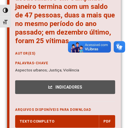
janeiro termina com um saldo
Alternar alto contraste
de 47 pessoas, duas a mais que
no mesmo período do ano
Alternar tamanho da fonte
passado; em dezembro último,
foram 25 vítimas
AUTOR(ES)
PALAVRAS-CHAVE
Aspectos urbanos; Justiça; Violência
INDICADORES
ARQUIVOS DISPONÍVEIS PARA DOWNLOAD
TEXTO COMPLETO
PDF