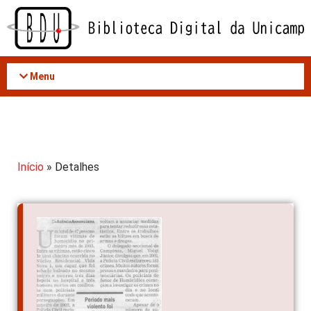
Acessar
o
conteúdo
Menu
Início
» Detalhes